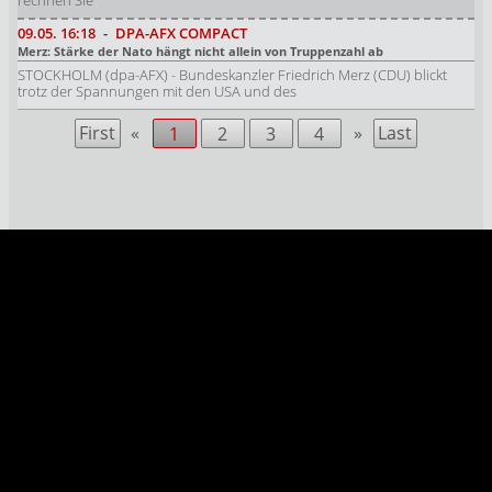
rechnen Sie
09.05.
16:18
-
DPA-AFX COMPACT
Merz: Stärke der Nato hängt nicht allein von Truppenzahl ab
STOCKHOLM (dpa-AFX) - Bundeskanzler Friedrich Merz (CDU) blickt
trotz der Spannungen mit den USA und des
First
«
»
Last
1
2
3
4