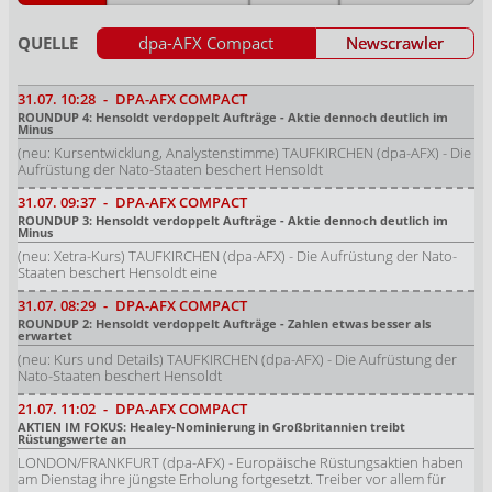
QUELLE
dpa-AFX Compact
Newscrawler
31.07.
10:28
-
DPA-AFX COMPACT
ROUNDUP 4: Hensoldt verdoppelt Aufträge - Aktie dennoch deutlich im
Minus
(neu: Kursentwicklung, Analystenstimme) TAUFKIRCHEN (dpa-AFX) - Die
Aufrüstung der Nato-Staaten beschert Hensoldt
31.07.
09:37
-
DPA-AFX COMPACT
ROUNDUP 3: Hensoldt verdoppelt Aufträge - Aktie dennoch deutlich im
Minus
(neu: Xetra-Kurs) TAUFKIRCHEN (dpa-AFX) - Die Aufrüstung der Nato-
Staaten beschert Hensoldt eine
31.07.
08:29
-
DPA-AFX COMPACT
ROUNDUP 2: Hensoldt verdoppelt Aufträge - Zahlen etwas besser als
erwartet
(neu: Kurs und Details) TAUFKIRCHEN (dpa-AFX) - Die Aufrüstung der
Nato-Staaten beschert Hensoldt
21.07.
11:02
-
DPA-AFX COMPACT
AKTIEN IM FOKUS: Healey-Nominierung in Großbritannien treibt
Rüstungswerte an
LONDON/FRANKFURT (dpa-AFX) - Europäische Rüstungsaktien haben
am Dienstag ihre jüngste Erholung fortgesetzt. Treiber vor allem für