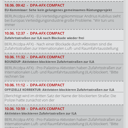
18.06.
09:42
-
DPA-AFX COMPACT
EU-Kommissar: Sehe kein gelungenes gemeinsames Rüstungsprojekt
BERLIN (dpa-AFX) - EU-Verteidigungskommissar Andrius Kubilius sieht
bei Europas Verteidigungsindustrie große Probleme. "Wir tun uns
immer
10.06.
12:37
-
DPA-AFX COMPACT
Zufahrtsstraßen zur ILA nach Blockade wieder frei
BERLIN (dpa-AFX) - Nach einer Blockade durch Aktivisten sind die
Zufahrtsstraßen zur Internationalen Luft- und Raumfahrtausstellung
10.06.
11:32
-
DPA-AFX COMPACT
ROUNDUP: Aktivisten blockieren Zufahrtsstraßen zur ILA
BERLIN (dpa-AFX) - Pro-Palästina-Aktivisten haben Zufahrtsstraßen zur
Internationalen Luft- und Raumfahrtausstellung (ILA) blockiert. "Bitte
rechnen Sie
10.06.
11:12
-
DPA-AFX COMPACT
OFFIZIELLE KORREKTUR: Aktivisten blockieren Zufahrtsstraßen zur ILA
(Berichtigt wird im dritten Satz der Name der blockierten Straße: Die
Polizei hatte zunächst von der
10.06.
10:59
-
DPA-AFX COMPACT
Aktivisten blockieren Zufahrtsstraßen zur ILA
BERLIN (dpa-AFX) - Pro-Palästina-Aktivisten haben Zufahrtsstraßen zur
Internationalen Luft- und Raumfahrtausstellung (ILA) blockiert. "Bitte