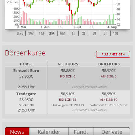
Day
1W
1M
3M
6M
1J
2J
3J
5J
10J
Börsenkurse
ALLE ANZEIGEN
BÖRSE
GELDKURS
BRIEFKURS
Echtzeit Euro
58,880€
58,920€
58,900€
BID SIZE: 0
ASK SIZE: 0
-
-
-
21:59 Uhr
Echtzeit-Preisindikation
Tradegate
58,910€
58,950€
58,930€
BID SIZE: 95
ASK SIZE: 90
Stücke: 90
Stücke gesamt: 28.479
Volumen: 1.671.999,580€
21:53 Uhr
Echtzeit-Preisindikation
News
Kalender
Fund.
Derivate