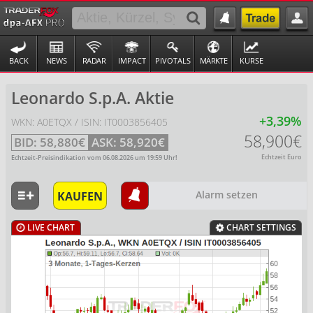
BACK
NEWS
RADAR
IMPACT
PIVOTALS
MÄRKTE
KURSE
Leonardo S.p.A. Aktie
+3,39%
WKN: A0ETQX / ISIN: IT0003856405
58,900€
BID:
58,880€
ASK:
58,920€
Echtzeit Euro
Echtzeit-Preisindikation vom
06.08.2026
um
19:59
Uhr!
KAUFEN
Alarm setzen
LIVE CHART
CHART SETTINGS