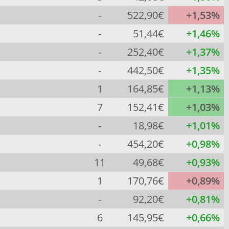
-
522,90€
+1,53%
-
51,44€
+1,46%
-
252,40€
+1,37%
-
442,50€
+1,35%
1
164,85€
+1,13%
7
152,41€
+1,03%
-
18,98€
+1,01%
-
454,20€
+0,98%
11
49,68€
+0,93%
1
170,76€
+0,89%
-
92,20€
+0,81%
6
145,95€
+0,66%