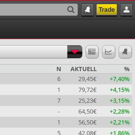
N
AKTUELL
%
6
29,45€
+7,40%
1
79,72€
+4,15%
7
25,23€
+3,15%
-
64,50€
+2,28%
1
56,50€
+2,21%
5
42,08€
+1,86%