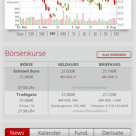
Day
1W
1M
3M
6M
1J
2J
3J
5J
10J
Börsenkurse
ALLE ANZEIGEN
BÖRSE
GELDKURS
BRIEFKURS
Echtzeit Euro
21,020€
21,100€
21,060€
BID SIZE: 0
ASK SIZE: 0
-
-
-
07:58 Uhr
Echtzeit-Preisindikation
Tradegate
21,000€
21,120€
21,060€
BID SIZE: 500
ASK SIZE: 1.000
Stücke: 18
Stücke gesamt: 392.498
Volumen: 8.218.142,420€
21:56 Uhr
Echtzeit-Preisindikation
News
Kalender
Fund.
Derivate