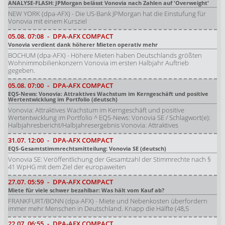
ANALYSE-FLASH: JPMorgan belässt Vonovia nach Zahlen auf 'Overweight'
NEW YORK (dpa-AFX) - Die US-Bank JPMorgan hat die Einstufung für
Vonovia mit einem Kursziel
05.08.
07:08
-
DPA-AFX COMPACT
Vonovia verdient dank höherer Mieten operativ mehr
BOCHUM (dpa-AFX) - Höhere Mieten haben Deutschlands größten
Wohnimmobilienkonzern Vonovia im ersten Halbjahr Auftrieb
gegeben.
05.08.
07:00
-
DPA-AFX COMPACT
EQS-News: Vonovia: Attraktives Wachstum im Kerngeschäft und positive
Wertentwicklung im Portfolio (deutsch)
Vonovia: Attraktives Wachstum im Kerngeschäft und positive
Wertentwicklung im Portfolio ^ EQS-News: Vonovia SE / Schlagwort(e):
Halbjahresbericht/Halbjahresergebnis Vonovia: Attraktives
31.07.
12:00
-
DPA-AFX COMPACT
EQS-Gesamtstimmrechtsmitteilung: Vonovia SE (deutsch)
Vonovia SE: Veröffentlichung der Gesamtzahl der Stimmrechte nach §
41 WpHG mit dem Ziel der europaweiten
27.07.
05:59
-
DPA-AFX COMPACT
Miete für viele schwer bezahlbar: Was hält vom Kauf ab?
FRANKFURT/BONN (dpa-AFX) - Miete und Nebenkosten überfordern
immer mehr Menschen in Deutschland. Knapp die Hälfte (48,5
22.07.
06:55
-
DPA-AFX COMPACT