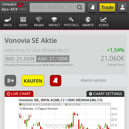
BACK
NEWS
RADAR
IMPACT
PIVOTALS
MÄRKTE
KURSE
Vonovia SE Aktie
+1,54%
WKN: A1ML7J / ISIN: DE000A1ML7J1
21,060€
BID:
21,020€
ASK:
21,100€
Echtzeit Euro
Echtzeit-Preisindikation vom
08.08.2026
um
05:58
Uhr!
KAUFEN
Alarm setzen
LIVE CHART
CHART SETTINGS