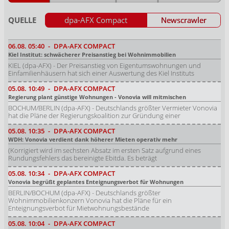
QUELLE
dpa-AFX Compact
Newscrawler
06.08.
05:40
-
DPA-AFX COMPACT
Kiel Institut: schwächerer Preisanstieg bei Wohnimmobilien
KIEL (dpa-AFX) - Der Preisanstieg von Eigentumswohnungen und
Einfamilienhäusern hat sich einer Auswertung des Kiel Instituts
05.08.
10:49
-
DPA-AFX COMPACT
Regierung plant günstige Wohnungen - Vonovia will mitmischen
BOCHUM/BERLIN (dpa-AFX) - Deutschlands größter Vermieter Vonovia
hat die Pläne der Regierungskoalition zur Gründung einer
05.08.
10:35
-
DPA-AFX COMPACT
WDH: Vonovia verdient dank höherer Mieten operativ mehr
(Korrigiert wird im sechsten Absatz im ersten Satz aufgrund eines
Rundungsfehlers das bereinigte Ebitda. Es beträgt
05.08.
10:34
-
DPA-AFX COMPACT
Vonovia begrüßt geplantes Enteignungsverbot für Wohnungen
BERLIN/BOCHUM (dpa-AFX) - Deutschlands größter
Wohnimmobilienkonzern Vonovia hat die Pläne für ein
Enteignungsverbot für Mietwohnungsbestände
05.08.
10:04
-
DPA-AFX COMPACT