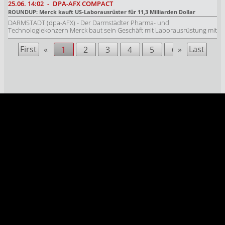
25.06.
14:02
-
DPA-AFX COMPACT
ROUNDUP: Merck kauft US-Laborausrüster für 11,3 Milliarden Dollar
DARMSTADT (dpa-AFX) - Der Darmstädter Pharma- und
Technologiekonzern Merck baut sein Geschäft mit Laborausrüstung mit
First
«
»
Last
1
2
3
4
5
6
7
8