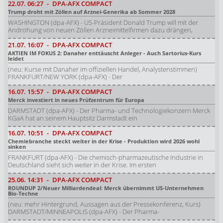
22.07.
06:27
-
DPA-AFX COMPACT
Trump droht mit Zöllen auf Arznei-Generika ab Sommer 2028
WASHINGTON (dpa-AFX) - US-Präsident Donald Trump will mit der
Androhung von neuen Zöllen Arzneimittelfirmen dazu drängen,
21.07.
16:07
-
DPA-AFX COMPACT
AKTIEN IM FOKUS 2: Danaher enttäuscht Anleger - Auch Sartorius-Kurs
leidet
(neu: Kurse mit Danaher im offiziellen Handel, Analystenstimmen)
FRANKFURT/NEW YORK (dpa-AFX) - Der
16.07.
15:57
-
DPA-AFX COMPACT
Merck investiert in neues Prüfzentrum für Europa
DARMSTADT (dpa-AFX) - Der Pharma- und Technologiekonzern Merck
KGaA hat an seinem Hauptsitz Darmstadt ein
16.07.
10:51
-
DPA-AFX COMPACT
Chemiebranche steckt weiter in der Krise - Produktion wird 2026 wohl
sinken
FRANKFURT (dpa-AFX) - Die chemisch-pharmazeutische Industrie in
Deutschland sieht sich weiter in der Krise. Im ersten
25.06.
14:31
-
DPA-AFX COMPACT
ROUNDUP 2/Neuer Milliardendeal: Merck übernimmt US-Unternehmen
Bio-Techne
(neu: mehr Hintergrund, Aussagen aus der Pressekonferenz, Kurs)
DARMSTADT/MINNEAPOLIS (dpa-AFX) - Der Pharma-