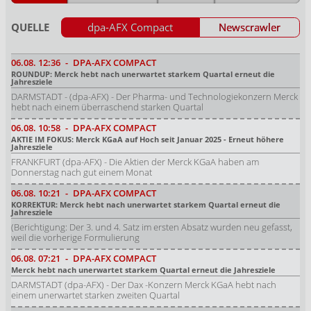
QUELLE
dpa-AFX Compact
Newscrawler
06.08.
12:36
-
DPA-AFX COMPACT
ROUNDUP: Merck hebt nach unerwartet starkem Quartal erneut die
Jahresziele
DARMSTADT - (dpa-AFX) - Der Pharma- und Technologiekonzern Merck
hebt nach einem überraschend starken Quartal
06.08.
10:58
-
DPA-AFX COMPACT
AKTIE IM FOKUS: Merck KGaA auf Hoch seit Januar 2025 - Erneut höhere
Jahresziele
FRANKFURT (dpa-AFX) - Die Aktien der Merck KGaA haben am
Donnerstag nach gut einem Monat
06.08.
10:21
-
DPA-AFX COMPACT
KORREKTUR: Merck hebt nach unerwartet starkem Quartal erneut die
Jahresziele
(Berichtigung: Der 3. und 4. Satz im ersten Absatz wurden neu gefasst,
weil die vorherige Formulierung
06.08.
07:21
-
DPA-AFX COMPACT
Merck hebt nach unerwartet starkem Quartal erneut die Jahresziele
DARMSTADT (dpa-AFX) - Der Dax -Konzern Merck KGaA hebt nach
einem unerwartet starken zweiten Quartal