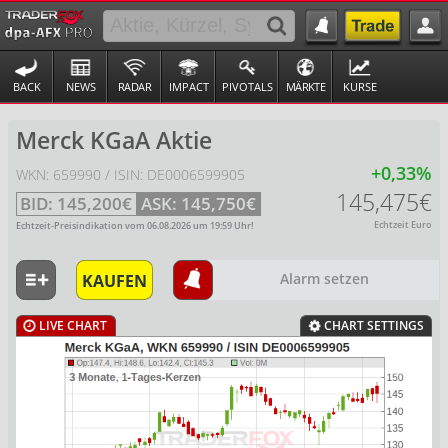
BACK
NEWS
RADAR
IMPACT
PIVOTALS
MÄRKTE
KURSE
Merck KGaA Aktie
+0,33%
WKN: 659990 / ISIN: DE0006599905
145,475€
BID:
145,200€
ASK:
145,750€
Echtzeit Euro
Echtzeit-Preisindikation vom
06.08.2026
um
19:59
Uhr!
KAUFEN
Alarm setzen
LIVE CHART
CHART SETTINGS