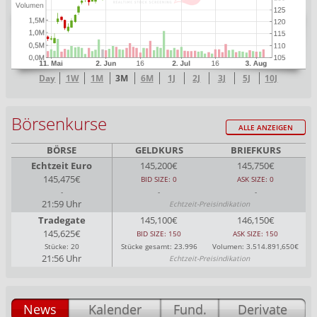
Day
1W
1M
3M
6M
1J
2J
3J
5J
10J
Börsenkurse
ALLE ANZEIGEN
BÖRSE
GELDKURS
BRIEFKURS
Echtzeit Euro
145,200€
145,750€
145,475€
BID SIZE: 0
ASK SIZE: 0
-
-
-
21:59 Uhr
Echtzeit-Preisindikation
Tradegate
145,100€
146,150€
145,625€
BID SIZE: 150
ASK SIZE: 150
Stücke: 20
Stücke gesamt: 23.996
Volumen: 3.514.891,650€
21:56 Uhr
Echtzeit-Preisindikation
News
Kalender
Fund.
Derivate