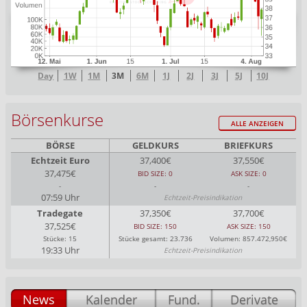
Day
1W
1M
3M
6M
1J
2J
3J
5J
10J
Börsenkurse
ALLE ANZEIGEN
BÖRSE
GELDKURS
BRIEFKURS
Echtzeit Euro
37,400€
37,550€
37,475€
BID SIZE: 0
ASK SIZE: 0
-
-
-
07:59 Uhr
Echtzeit-Preisindikation
Tradegate
37,350€
37,700€
37,525€
BID SIZE: 150
ASK SIZE: 150
Stücke: 15
Stücke gesamt: 23.736
Volumen: 857.472,950€
19:33 Uhr
Echtzeit-Preisindikation
News
Kalender
Fund.
Derivate