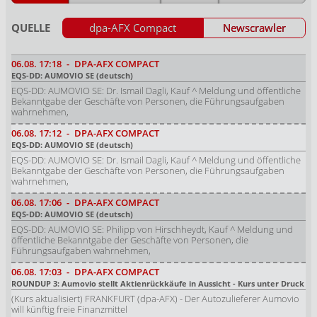
QUELLE
dpa-AFX Compact
Newscrawler
06.08.
17:18
-
DPA-AFX COMPACT
EQS-DD: AUMOVIO SE (deutsch)
EQS-DD: AUMOVIO SE: Dr. Ismail Dagli, Kauf ^ Meldung und öffentliche
Bekanntgabe der Geschäfte von Personen, die Führungsaufgaben
wahrnehmen,
06.08.
17:12
-
DPA-AFX COMPACT
EQS-DD: AUMOVIO SE (deutsch)
EQS-DD: AUMOVIO SE: Dr. Ismail Dagli, Kauf ^ Meldung und öffentliche
Bekanntgabe der Geschäfte von Personen, die Führungsaufgaben
wahrnehmen,
06.08.
17:06
-
DPA-AFX COMPACT
EQS-DD: AUMOVIO SE (deutsch)
EQS-DD: AUMOVIO SE: Philipp von Hirschheydt, Kauf ^ Meldung und
öffentliche Bekanntgabe der Geschäfte von Personen, die
Führungsaufgaben wahrnehmen,
06.08.
17:03
-
DPA-AFX COMPACT
ROUNDUP 3: Aumovio stellt Aktienrückkäufe in Aussicht - Kurs unter Druck
(Kurs aktualisiert) FRANKFURT (dpa-AFX) - Der Autozulieferer Aumovio
will künftig freie Finanzmittel