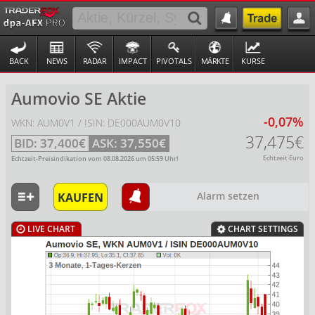
BACK
NEWS
RADAR
IMPACT
PIVOTALS
MÄRKTE
KURSE
Aumovio SE Aktie
-0,07%
WKN: AUM0V1 / ISIN: DE000AUM0V10
37,475€
BID:
37,400€
ASK:
37,550€
Echtzeit Euro
Echtzeit-Preisindikation vom
08.08.2026
um
05:59
Uhr!
KAUFEN
Alarm setzen
LIVE CHART
CHART SETTINGS