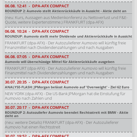
06.08.
12:41
-
DPA-AFX COMPACT
ROUNDUP 2: Aumovio stellt Aktienrückkäufe in Aussicht - Aktie zieht an
(neu: Kurs, Aussagen aus Medienkonferenz zu Nettoverlust und F&E-
Quote, weitere Expertenstimme.) FRANKFURT (dpa-AFX)
06.08.
10:24
-
DPA-AFX COMPACT
ROUNDUP: Aumovio stellt mehr Dividende und Aktienrückkäufe in Aussicht
FRANKFURT (dpa-AFX) - Der Autozulieferer Aumovio will künftig freie
Finanzmittel nach Dividendenzahlungen und nach Ausgaben
06.08.
07:05
-
DPA-AFX COMPACT
Aumovio will überschüssige Mittel für Aktienrückkäufe ausgeben
FRANKFURT (dpa-AFX) - Der Autozulieferer Aumovio will künftig freie
Finanzmittel nach Dividendenzahlungen und nach Ausgaben
30.07.
20:35
-
DPA-AFX COMPACT
ANALYSE-FLASH: JPMorgan belässt Aumovio auf 'Overweight' - Ziel 62 Euro
NEW YORK (dpa-AFX) - Die US-Bank JPMorgan hat die Einstufung für
Aumovio nach Zahlen und
30.07.
20:17
-
DPA-AFX COMPACT
ROUNDUP 2: Autozuliefer Aumovio beendet Rechtsstreit mit BMW - Aktie
zieht an
(neu: weitere Details) FRANKFURT (dpa-AFX) - Der Autozulieferer
Aumovio hat einen Rechtsstreit
30.07.
19:52
-
DPA-AFX COMPACT