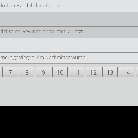
frühen Handel klar über der
del seine Gewinne behauptet. Zuletzt
erneut gestiegen. Am Nachmittag wurde
7
8
9
10
11
12
13
14