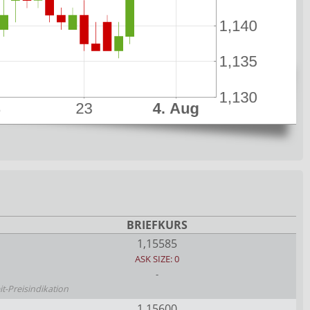
BRIEFKURS
1,15585
ASK SIZE: 0
-
it-Preisindikation
1,15600