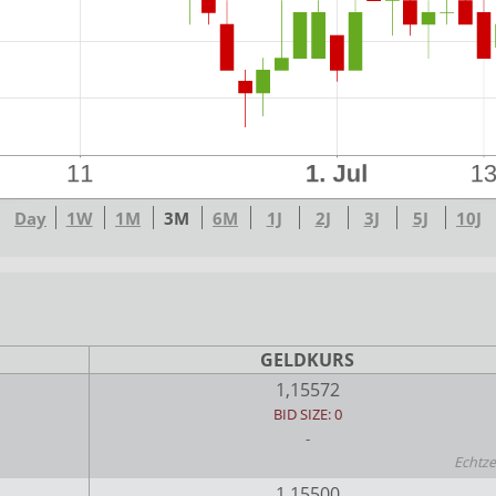
Day
1W
1M
3M
6M
1J
2J
3J
5J
10J
GELDKURS
1,15572
BID SIZE: 0
-
Echtze
1,15500