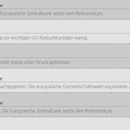
ar
e Europäische Zentralbank setzte den Referenzkurs
t
ag vor wichtigen US-Konjunkturdaten wenig
ndel etwas unter Druck geblieben.
ar
nachgegeben. Die europäische Gemeinschaftswährung kostete z
ar
. Die Europäische Zentralbank setzte den Referenzkurs