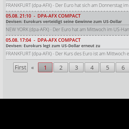
FRANKFURT (dpa-AFX) - Der Euro hat sich am Donnerstag im 
05.08.
21:10
-
DPA-AFX COMPACT
Devisen: Eurokurs verteidigt seine Gewinne zum US-Dollar
NEW YORK (dpa-AFX) - Der Euro hat am Mittwoch im US-Han
05.08.
17:04
-
DPA-AFX COMPACT
Devisen: Eurokurs legt zum US-Dollar erneut zu
FRANKFURT (dpa-AFX) - Der Kurs des Euro ist am Mittwoch 
First
«
1
2
3
4
5
6