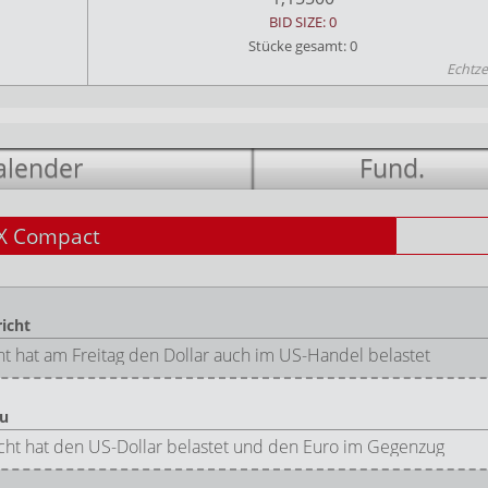
BID SIZE: 0
Stücke gesamt: 0
Echtze
alender
Fund.
X Compact
icht
 hat am Freitag den Dollar auch im US-Handel belastet
zu
ht hat den US-Dollar belastet und den Euro im Gegenzug