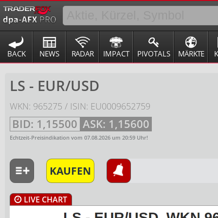
BACK
NEWS
RADAR
IMPACT
PIVOTALS
MÄRKTE
LS - EUR/USD
WKN: 965275 / ISIN: EU0009652759
BID:
1,15500
ASK:
1,15600
Echtzeit-Preisindikation vom
07.08.2026
um
20:59
Uhr!
KAUFEN
LIVE CHART