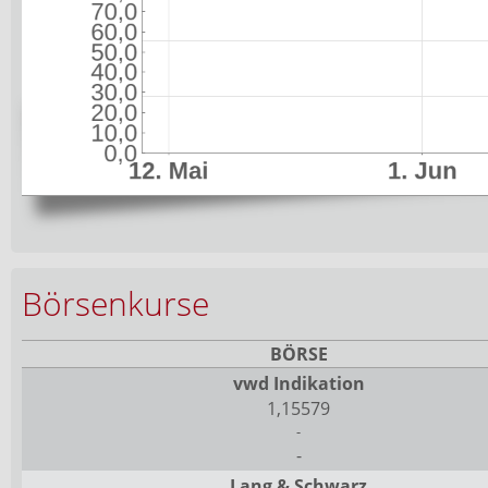
Börsenkurse
BÖRSE
vwd Indikation
1,15579
-
-
Lang & Schwarz