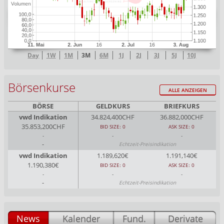
Day
1W
1M
3M
6M
1J
2J
3J
5J
10J
Börsenkurse
ALLE ANZEIGEN
BÖRSE
GELDKURS
BRIEFKURS
vwd Indikation
34.824,400CHF
36.882,000CHF
35.853,200CHF
BID SIZE: 0
ASK SIZE: 0
-
-
-
-
Echtzeit-Preisindikation
vwd Indikation
1.189,620€
1.191,140€
1.190,380€
BID SIZE: 0
ASK SIZE: 0
-
-
-
-
Echtzeit-Preisindikation
News
Kalender
Fund.
Derivate