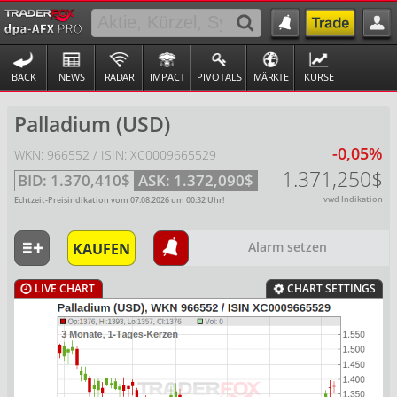
BACK
NEWS
RADAR
IMPACT
PIVOTALS
MÄRKTE
KURSE
Palladium (USD)
-0,05%
WKN: 966552 / ISIN: XC0009665529
1.371,250$
BID:
1.370,410$
ASK:
1.372,090$
vwd Indikation
Echtzeit-Preisindikation vom
07.08.2026
um
00:32
Uhr!
KAUFEN
Alarm setzen
LIVE CHART
CHART SETTINGS