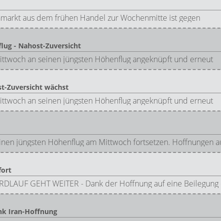
markt aus dem frühen Handel zur Wochenmitte ist gegen
lug - Nahost-Zuversicht
ttwoch an seinen jüngsten Höhenflug angeknüpft und erneut
st-Zuversicht wächst
ttwoch an seinen jüngsten Höhenflug angeknüpft und erneut
nen jüngsten Höhenflug am Mittwoch fortsetzen. Hoffnungen a
fort
DLAUF GEHT WEITER - Dank der Hoffnung auf eine Beilegung de
nk Iran-Hoffnung