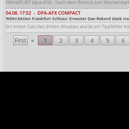
FRANKFURT (dpa-AFX) - Nach dem Rekord zum Wochenstart h
04.08.
17:52
-
DPA-AFX COMPACT
WDH/Aktien Frankfurt Schluss: Erneuter Dax-Rekord dank Ir
(Im ersten Satz des dritten Absatzes wurde ein Tippfehler 
First
«
1
2
3
4
5
6