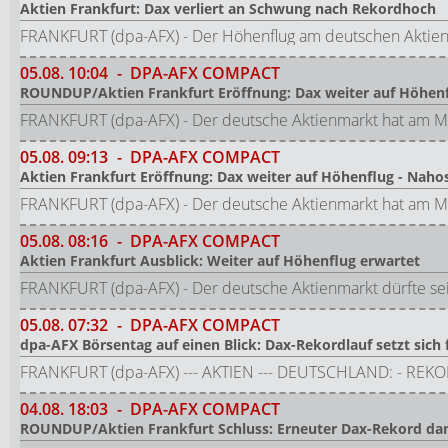
Aktien Frankfurt: Dax verliert an Schwung nach Rekordhoch
FRANKFURT (dpa-AFX) - Der Höhenflug am deutschen Aktien
05.08.
10:04
-
DPA-AFX COMPACT
ROUNDUP/Aktien Frankfurt Eröffnung: Dax weiter auf Höhenf
FRANKFURT (dpa-AFX) - Der deutsche Aktienmarkt hat am Mi
05.08.
09:13
-
DPA-AFX COMPACT
Aktien Frankfurt Eröffnung: Dax weiter auf Höhenflug - Naho
FRANKFURT (dpa-AFX) - Der deutsche Aktienmarkt hat am Mi
05.08.
08:16
-
DPA-AFX COMPACT
Aktien Frankfurt Ausblick: Weiter auf Höhenflug erwartet
FRANKFURT (dpa-AFX) - Der deutsche Aktienmarkt dürfte sei
05.08.
07:32
-
DPA-AFX COMPACT
dpa-AFX Börsentag auf einen Blick: Dax-Rekordlauf setzt sich 
FRANKFURT (dpa-AFX) --- AKTIEN --- DEUTSCHLAND: - REKOR
04.08.
18:03
-
DPA-AFX COMPACT
ROUNDUP/Aktien Frankfurt Schluss: Erneuter Dax-Rekord da