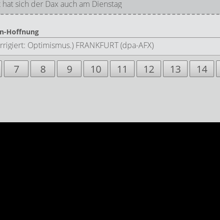
at sich der Dax auch am Dienstag
an-Hoffnung
korrigiert: Optimismus.) FRANKFURT (dpa-AFX)
7
8
9
10
11
12
13
14