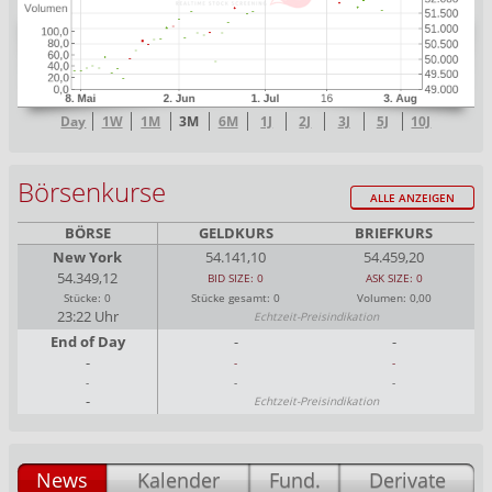
Day
1W
1M
3M
6M
1J
2J
3J
5J
10J
Börsenkurse
ALLE ANZEIGEN
BÖRSE
GELDKURS
BRIEFKURS
New York
54.141,10
54.459,20
54.349,12
BID SIZE: 0
ASK SIZE: 0
Stücke: 0
Stücke gesamt: 0
Volumen: 0,00
23:22 Uhr
Echtzeit-Preisindikation
End of Day
-
-
-
-
-
-
-
-
-
Echtzeit-Preisindikation
News
Kalender
Fund.
Derivate