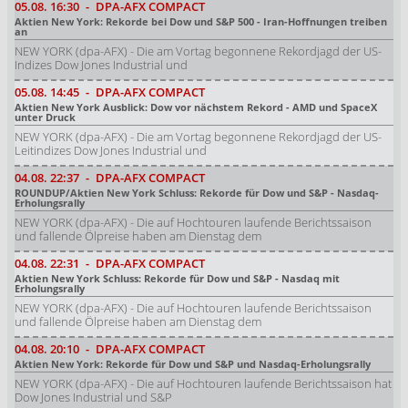
05.08.
16:30
-
DPA-AFX COMPACT
Aktien New York: Rekorde bei Dow und S&P 500 - Iran-Hoffnungen treiben
an
NEW YORK (dpa-AFX) - Die am Vortag begonnene Rekordjagd der US-
Indizes Dow Jones Industrial und
05.08.
14:45
-
DPA-AFX COMPACT
Aktien New York Ausblick: Dow vor nächstem Rekord - AMD und SpaceX
unter Druck
NEW YORK (dpa-AFX) - Die am Vortag begonnene Rekordjagd der US-
Leitindizes Dow Jones Industrial und
04.08.
22:37
-
DPA-AFX COMPACT
ROUNDUP/Aktien New York Schluss: Rekorde für Dow und S&P - Nasdaq-
Erholungsrally
NEW YORK (dpa-AFX) - Die auf Hochtouren laufende Berichtssaison
und fallende Ölpreise haben am Dienstag dem
04.08.
22:31
-
DPA-AFX COMPACT
Aktien New York Schluss: Rekorde für Dow und S&P - Nasdaq mit
Erholungsrally
NEW YORK (dpa-AFX) - Die auf Hochtouren laufende Berichtssaison
und fallende Ölpreise haben am Dienstag dem
04.08.
20:10
-
DPA-AFX COMPACT
Aktien New York: Rekorde für Dow und S&P und Nasdaq-Erholungsrally
NEW YORK (dpa-AFX) - Die auf Hochtouren laufende Berichtssaison hat
Dow Jones Industrial und S&P