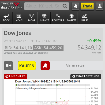
BACK
NEWS
RADAR
IMPACT
PIVOTALS
MÄRKTE
KURSE
Dow Jones
+0,49%
WKN: 969420 / ISIN: US2605661048
54.349,12
BID:
54.141,10
ASK:
54.459,20
New York
Echtzeit-Kurs vom
05.08.2026
um
21:22
Uhr!
KAUFEN
Alarm setzen
LIVE CHART
CHART SETTINGS