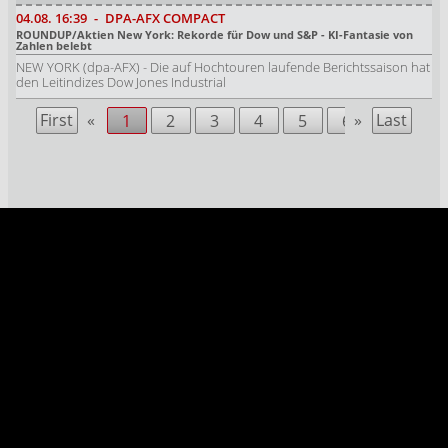
04.08.
16:39
-
DPA-AFX COMPACT
ROUNDUP/Aktien New York: Rekorde für Dow und S&P - KI-Fantasie von
Zahlen belebt
NEW YORK (dpa-AFX) - Die auf Hochtouren laufende Berichtssaison hat
den Leitindizes Dow Jones Industrial
First
«
»
Last
1
2
3
4
5
6
7
8