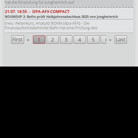
hat die Einstufung für Jungheinrich auf
21.07.
14:55
-
DPA-AFX COMPACT
ROUNDUP 2: Bafin prüft Halbjahresabschluss 2025 von Jungheinrich
(neu: Aktienkurs, Analyst) BONN (dpa-AFX) - Die
Finanzaufsichtsbehörde Bafin hat eine Prüfung des
First
«
»
Last
1
2
3
4
5
6