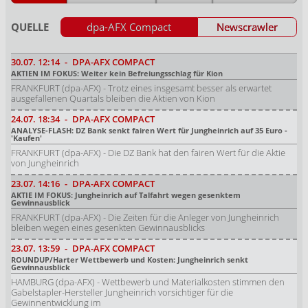
QUELLE
dpa-AFX Compact
Newscrawler
30.07.
12:14
-
DPA-AFX COMPACT
AKTIEN IM FOKUS: Weiter kein Befreiungsschlag für Kion
FRANKFURT (dpa-AFX) - Trotz eines insgesamt besser als erwartet
ausgefallenen Quartals bleiben die Aktien von Kion
24.07.
18:34
-
DPA-AFX COMPACT
ANALYSE-FLASH: DZ Bank senkt fairen Wert für Jungheinrich auf 35 Euro -
'Kaufen'
FRANKFURT (dpa-AFX) - Die DZ Bank hat den fairen Wert für die Aktie
von Jungheinrich
23.07.
14:16
-
DPA-AFX COMPACT
AKTIE IM FOKUS: Jungheinrich auf Talfahrt wegen gesenktem
Gewinnausblick
FRANKFURT (dpa-AFX) - Die Zeiten für die Anleger von Jungheinrich
bleiben wegen eines gesenkten Gewinnausblicks
23.07.
13:59
-
DPA-AFX COMPACT
ROUNDUP/Harter Wettbewerb und Kosten: Jungheinrich senkt
Gewinnausblick
HAMBURG (dpa-AFX) - Wettbewerb und Materialkosten stimmen den
Gabelstapler-Hersteller Jungheinrich vorsichtiger für die
Gewinnentwicklung im