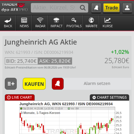
BACK
NEWS
RADAR
IMPACT
PIVOTALS
MÄRKTE
KURSE
Jungheinrich AG Aktie
+1,02%
WKN: 621993 / ISIN: DE0006219934
25,780€
BID:
25,740€
ASK:
25,820€
Echtzeit Euro
Echtzeit-Preisindikation vom
06.08.2026
um
19:59
Uhr!
KAUFEN
Alarm setzen
LIVE CHART
CHART SETTINGS