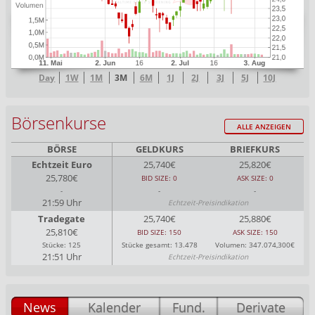
Day
1W
1M
3M
6M
1J
2J
3J
5J
10J
Börsenkurse
ALLE ANZEIGEN
BÖRSE
GELDKURS
BRIEFKURS
Echtzeit Euro
25,740€
25,820€
25,780€
BID SIZE: 0
ASK SIZE: 0
-
-
-
21:59 Uhr
Echtzeit-Preisindikation
Tradegate
25,740€
25,880€
25,810€
BID SIZE: 150
ASK SIZE: 150
Stücke: 125
Stücke gesamt: 13.478
Volumen: 347.074,300€
21:51 Uhr
Echtzeit-Preisindikation
News
Kalender
Fund.
Derivate