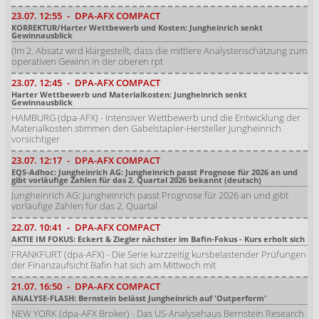
23.07.
12:55
-
DPA-AFX COMPACT
KORREKTUR/Harter Wettbewerb und Kosten: Jungheinrich senkt
Gewinnausblick
(Im 2. Absatz wird klargestellt, dass die mittlere Analystenschätzung zum
operativen Gewinn in der oberen rpt
23.07.
12:45
-
DPA-AFX COMPACT
Harter Wettbewerb und Materialkosten: Jungheinrich senkt
Gewinnausblick
HAMBURG (dpa-AFX) - Intensiver Wettbewerb und die Entwicklung der
Materialkosten stimmen den Gabelstapler-Hersteller Jungheinrich
vorsichtiger
23.07.
12:17
-
DPA-AFX COMPACT
EQS-Adhoc: Jungheinrich AG: Jungheinrich passt Prognose für 2026 an und
gibt vorläufige Zahlen für das 2. Quartal 2026 bekannt (deutsch)
Jungheinrich AG: Jungheinrich passt Prognose für 2026 an und gibt
vorläufige Zahlen für das 2. Quartal
22.07.
10:41
-
DPA-AFX COMPACT
AKTIE IM FOKUS: Eckert & Ziegler nächster im Bafin-Fokus - Kurs erholt sich
FRANKFURT (dpa-AFX) - Die Serie kurzzeitig kursbelastender Prüfungen
der Finanzaufsicht Bafin hat sich am Mittwoch mit
21.07.
16:50
-
DPA-AFX COMPACT
ANALYSE-FLASH: Bernstein belässt Jungheinrich auf 'Outperform'
NEW YORK (dpa-AFX Broker) - Das US-Analysehaus Bernstein Research