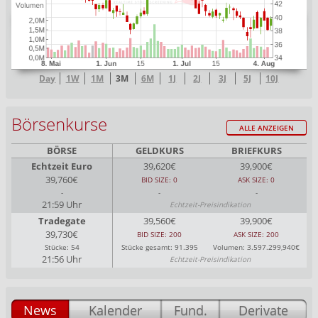
Day
1W
1M
3M
6M
1J
2J
3J
5J
10J
Börsenkurse
ALLE ANZEIGEN
BÖRSE
GELDKURS
BRIEFKURS
Echtzeit Euro
39,620€
39,900€
39,760€
BID SIZE: 0
ASK SIZE: 0
-
-
-
21:59 Uhr
Echtzeit-Preisindikation
Tradegate
39,560€
39,900€
39,730€
BID SIZE: 200
ASK SIZE: 200
Stücke: 54
Stücke gesamt: 91.395
Volumen: 3.597.299,940€
21:56 Uhr
Echtzeit-Preisindikation
News
Kalender
Fund.
Derivate