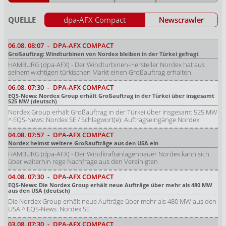
QUELLE
dpa-AFX Compact
Newscrawler
06.08.
08:07
-
DPA-AFX COMPACT
Großauftrag: Windturbinen von Nordex bleiben in der Türkei gefragt
HAMBURG (dpa-AFX) - Der Windturbinen-Hersteller Nordex hat aus
seinem wichtigen türkischen Markt einen Großauftrag erhalten.
06.08.
07:30
-
DPA-AFX COMPACT
EQS-News: Nordex Group erhält Großauftrag in der Türkei über insgesamt
525 MW (deutsch)
Nordex Group erhält Großauftrag in der Türkei über insgesamt 525 MW
^ EQS-News: Nordex SE / Schlagwort(e): Auftragseingänge Nordex
04.08.
07:57
-
DPA-AFX COMPACT
Nordex heimst weitere Großaufträge aus den USA ein
HAMBURG (dpa-AFX) - Der Windkraftanlagenbauer Nordex kann sich
über weiterhin rege Nachfrage aus den Vereinigten
04.08.
07:30
-
DPA-AFX COMPACT
EQS-News: Die Nordex Group erhält neue Aufträge über mehr als 480 MW
aus den USA (deutsch)
Die Nordex Group erhält neue Aufträge über mehr als 480 MW aus den
USA ^ EQS-News: Nordex SE
03.08.
07:30
-
DPA-AFX COMPACT