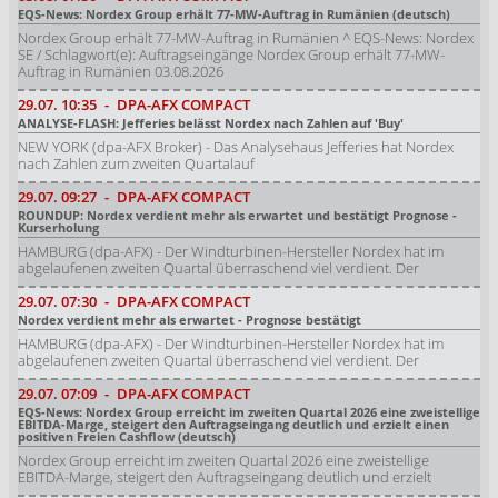
EQS-News: Nordex Group erhält 77-MW-Auftrag in Rumänien (deutsch)
Nordex Group erhält 77-MW-Auftrag in Rumänien ^ EQS-News: Nordex
SE / Schlagwort(e): Auftragseingänge Nordex Group erhält 77-MW-
Auftrag in Rumänien 03.08.2026
29.07.
10:35
-
DPA-AFX COMPACT
ANALYSE-FLASH: Jefferies belässt Nordex nach Zahlen auf 'Buy'
NEW YORK (dpa-AFX Broker) - Das Analysehaus Jefferies hat Nordex
nach Zahlen zum zweiten Quartalauf
29.07.
09:27
-
DPA-AFX COMPACT
ROUNDUP: Nordex verdient mehr als erwartet und bestätigt Prognose -
Kurserholung
HAMBURG (dpa-AFX) - Der Windturbinen-Hersteller Nordex hat im
abgelaufenen zweiten Quartal überraschend viel verdient. Der
29.07.
07:30
-
DPA-AFX COMPACT
Nordex verdient mehr als erwartet - Prognose bestätigt
HAMBURG (dpa-AFX) - Der Windturbinen-Hersteller Nordex hat im
abgelaufenen zweiten Quartal überraschend viel verdient. Der
29.07.
07:09
-
DPA-AFX COMPACT
EQS-News: Nordex Group erreicht im zweiten Quartal 2026 eine zweistellige
EBITDA-Marge, steigert den Auftragseingang deutlich und erzielt einen
positiven Freien Cashflow (deutsch)
Nordex Group erreicht im zweiten Quartal 2026 eine zweistellige
EBITDA-Marge, steigert den Auftragseingang deutlich und erzielt