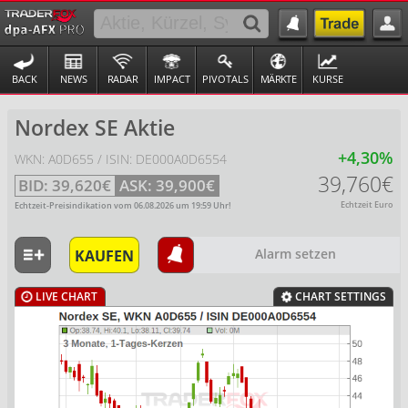
BACK
NEWS
RADAR
IMPACT
PIVOTALS
MÄRKTE
KURSE
Nordex SE Aktie
+4,30%
WKN: A0D655 / ISIN: DE000A0D6554
39,760€
BID:
39,620€
ASK:
39,900€
Echtzeit Euro
Echtzeit-Preisindikation vom
06.08.2026
um
19:59
Uhr!
KAUFEN
Alarm setzen
LIVE CHART
CHART SETTINGS