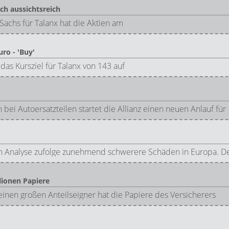
ch aussichtsreich
chs für Talanx hat die Aktien am
ro - 'Buy'
as Kursziel für Talanx von 143 auf
i Autoersatzteilen startet die Allianz einen neuen Anlauf für
Analyse zufolge zunehmend schwerere Schäden in Europa. Der
llionen Papiere
inen großen Anteilseigner hat die Papiere des Versicherers