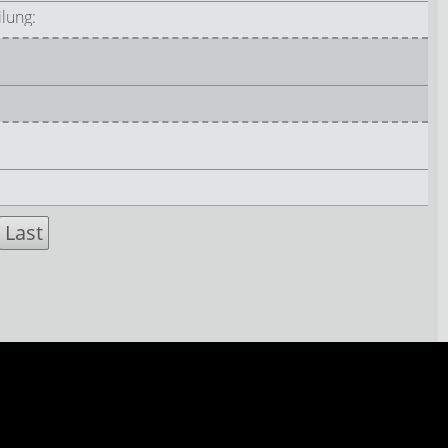
lung:
Last