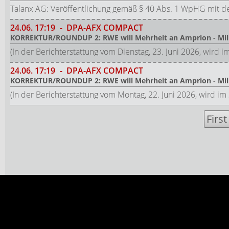
Talanx AG: Veröffentlichung gemäß § 40 Abs. 1 WpHG mit d
24.06.
17:19
-
DPA-AFX COMPACT
KORREKTUR/ROUNDUP 2: RWE will Mehrheit an Amprion - Mill
(In der Berichterstattung vom Dienstag, 23. Juni 2026, wird im
24.06.
17:19
-
DPA-AFX COMPACT
KORREKTUR/ROUNDUP 2: RWE will Mehrheit an Amprion - Mill
(In der Berichterstattung vom Montag, 22. Juni 2026, wird im 3
First