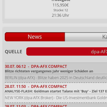
115,950€
Stücke: 12
21:36 Uhr
News
K
QUELLE
dpa-AF
30.07.
06:12
-
DPA-AFX COMPACT
Blitze richteten vergangenes Jahr weniger Schäden an
BERLIN (dpa-AFX) - Blitze haben 2025 in Deutschland deut
28.07.
11:50
-
DPA-AFX COMPACT
ANALYSE-FLASH: Goldman startet Talanx mit 'Buy' - Ziel 137 
NEW YORK (dpa-AFX Broker) - Die US-Investmentbank Goldm
28.07.
11:03
-
DPA-AFX COMPACT