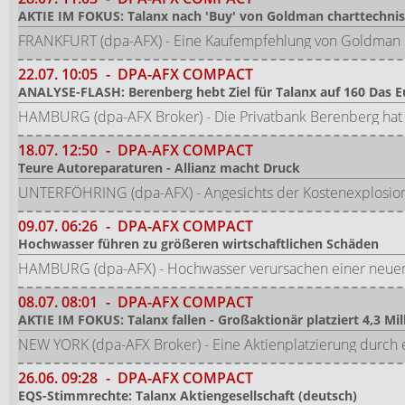
AKTIE IM FOKUS: Talanx nach 'Buy' von Goldman charttechnis
FRANKFURT (dpa-AFX) - Eine Kaufempfehlung von Goldman Sa
22.07.
10:05
-
DPA-AFX COMPACT
ANALYSE-FLASH: Berenberg hebt Ziel für Talanx auf 160 Das Eu
HAMBURG (dpa-AFX Broker) - Die Privatbank Berenberg hat d
18.07.
12:50
-
DPA-AFX COMPACT
Teure Autoreparaturen - Allianz macht Druck
UNTERFÖHRING (dpa-AFX) - Angesichts der Kostenexplosion be
09.07.
06:26
-
DPA-AFX COMPACT
Hochwasser führen zu größeren wirtschaftlichen Schäden
HAMBURG (dpa-AFX) - Hochwasser verursachen einer neuen 
08.07.
08:01
-
DPA-AFX COMPACT
AKTIE IM FOKUS: Talanx fallen - Großaktionär platziert 4,3 Mi
NEW YORK (dpa-AFX Broker) - Eine Aktienplatzierung durch e
26.06.
09:28
-
DPA-AFX COMPACT
EQS-Stimmrechte: Talanx Aktiengesellschaft (deutsch)