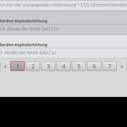
em Ziel der europaweiten Verbreitung ^ EQS Stimmrechtsmittei
iarden-Kapitalerhöhung
 8. Absatz der letzte Satz ("zu
iarden-Kapitalerhöhung
. Absatz der letzte Satz ("zu
«
»
1
2
3
4
5
6
7