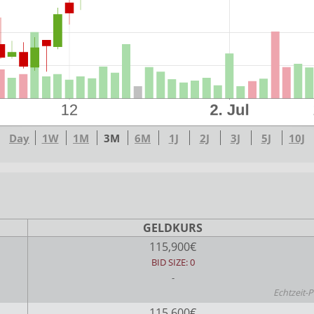
Day
1W
1M
3M
6M
1J
2J
3J
5J
10J
GELDKURS
115,900€
BID SIZE: 0
-
Echtzeit-P
115,600€