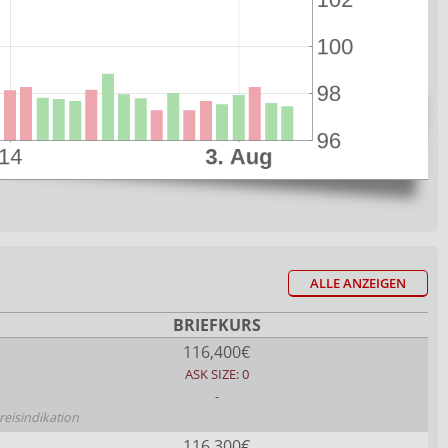
ALLE ANZEIGEN
BRIEFKURS
116,400€
ASK SIZE: 0
-
reisindikation
116,300€