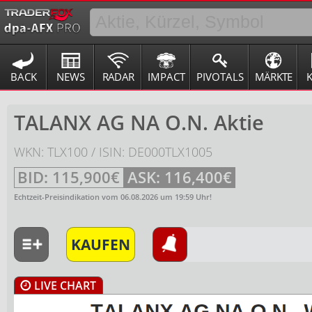
BACK
NEWS
RADAR
IMPACT
PIVOTALS
MÄRKTE
TALANX AG NA O.N. Aktie
WKN: TLX100 / ISIN: DE000TLX1005
BID:
115,900€
ASK:
116,400€
Echtzeit-Preisindikation vom
06.08.2026
um
19:59
Uhr!
KAUFEN
LIVE CHART