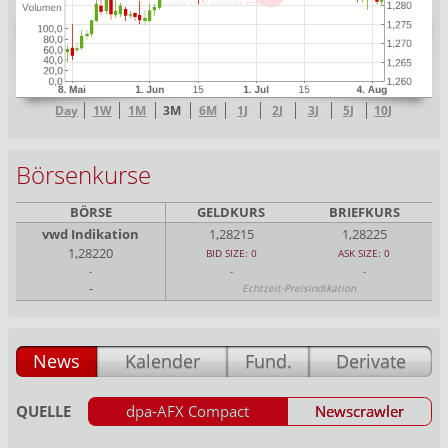
Day
1W
1M
3M
6M
1J
2J
3J
5J
10J
Börsenkurse
BÖRSE
GELDKURS
BRIEFKURS
vwd Indikation
1,28215
1,28225
1,28220
BID SIZE: 0
ASK SIZE: 0
-
-
-
-
Echtzeit-Preisindikation
News
Kalender
Fund.
Derivate
QUELLE
dpa-AFX Compact
Newscrawler