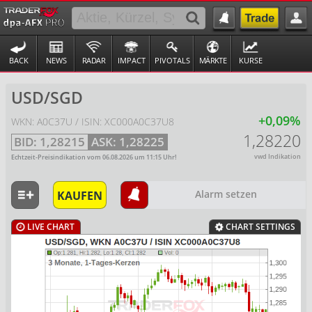
BACK
NEWS
RADAR
IMPACT
PIVOTALS
MÄRKTE
KURSE
USD/SGD
+0,09%
WKN: A0C37U / ISIN: XC000A0C37U8
1,28220
BID:
1,28215
ASK:
1,28225
vwd Indikation
Echtzeit-Preisindikation vom
06.08.2026
um
11:15
Uhr!
KAUFEN
Alarm setzen
LIVE CHART
CHART SETTINGS