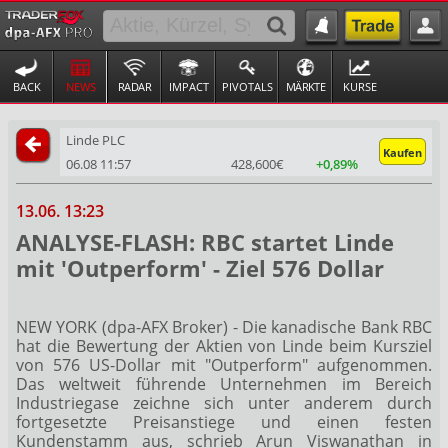
BACK
NEWS
RADAR
IMPACT
PIVOTALS
MÄRKTE
KURSE
Linde PLC
Kaufen
06.08 11:57
428,600€
+0,89%
13.06. 13:23
ANALYSE-FLASH: RBC startet Linde
mit 'Outperform' - Ziel 576 Dollar
NEW YORK (dpa-AFX Broker) - Die kanadische Bank RBC
hat die Bewertung der Aktien von Linde
beim Kursziel
von 576 US-Dollar mit "Outperform" aufgenommen.
Das weltweit führende Unternehmen im Bereich
Industriegase zeichne sich unter anderem durch
fortgesetzte Preisanstiege und einen festen
Kundenstamm aus, schrieb Arun Viswanathan in