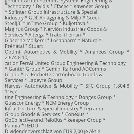
gnment Group * Zendra Systems Engineering &
Technology * Byldis * Efacec * Kawneer Group
* Sofinter Group Infrastructure & Special
Industry * GDL Anläggning & Miljö * Greer
Steel[3] * inTime Group * Kuljettava *
Magirus Group * Nervión Industries Goods &
Services * Alterga * Fratelli Ferrari *
Gläserne Molkerei * Locapharm * Natura *
Prénatal * Stuart
Optimi- Automotive & Mobility * Amaneos Group *
2.674,8 10,1
zation FerrAl United Group Engineering & Technology
* Ganter Group * Gemini Rail und ADComms
Group * La Rochette Cartonboard Goods &
Services * Lapeyre Group
Harves- Automotive & Mobility * SFC Group 1.804,8
116,7
ting Engineering & Technology * Donges Group *
Guascor Energy * NEM Energy Group
Infrastructure & Special Industry * Terranor
Group Goods & Services * Conexus *
GoCollective und ReloBus * keeeper Group *
Palmia * REDO
Dividendenvorschlag von EUR 2,00 je Aktie