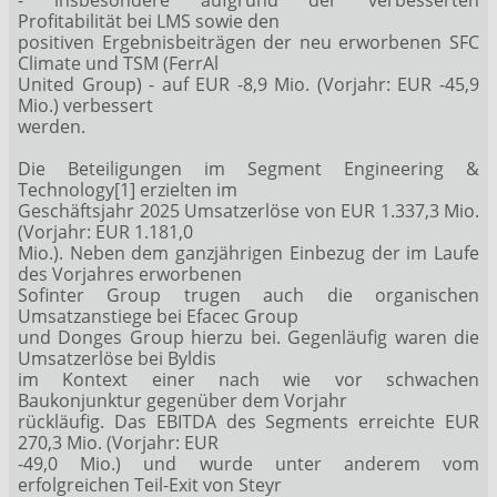
Profitabilität bei LMS sowie den
positiven Ergebnisbeiträgen der neu erworbenen SFC
Climate und TSM (FerrAl
United Group) - auf EUR -8,9 Mio. (Vorjahr: EUR -45,9
Mio.) verbessert
werden.
Die Beteiligungen im Segment Engineering &
Technology[1] erzielten im
Geschäftsjahr 2025 Umsatzerlöse von EUR 1.337,3 Mio.
(Vorjahr: EUR 1.181,0
Mio.). Neben dem ganzjährigen Einbezug der im Laufe
des Vorjahres erworbenen
Sofinter Group trugen auch die organischen
Umsatzanstiege bei Efacec Group
und Donges Group hierzu bei. Gegenläufig waren die
Umsatzerlöse bei Byldis
im Kontext einer nach wie vor schwachen
Baukonjunktur gegenüber dem Vorjahr
rückläufig. Das EBITDA des Segments erreichte EUR
270,3 Mio. (Vorjahr: EUR
-49,0 Mio.) und wurde unter anderem vom
erfolgreichen Teil-Exit von Steyr