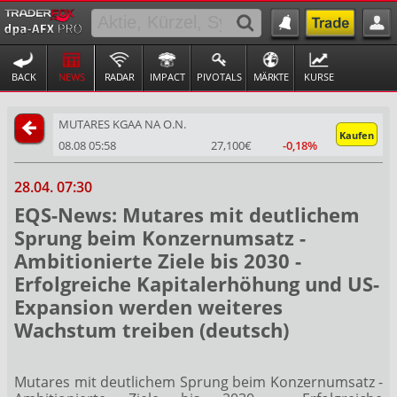
BACK
NEWS
RADAR
IMPACT
PIVOTALS
MÄRKTE
KURSE
MUTARES KGAA NA O.N.
Kaufen
08.08 05:58
27,100€
-0,18%
28.04. 07:30
EQS-News: Mutares mit deutlichem
Sprung beim Konzernumsatz -
Ambitionierte Ziele bis 2030 -
Erfolgreiche Kapitalerhöhung und US-
Expansion werden weiteres
Wachstum treiben (deutsch)
Mutares mit deutlichem Sprung beim Konzernumsatz -