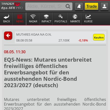
BACK
NEWS
RADAR
IMPACT
PIVOTALS
MÄRKTE
KURSE
MUTARES KGAA NA O.N.
Kaufen
08.08 05:58
27,100€
-0,18%
08.05. 11:30
EQS-News: Mutares unterbreitet
freiwilliges öffentliches
Erwerbsangebot für den
ausstehenden Nordic-Bond
2023/2027 (deutsch)
Mutares unterbreitet freiwilliges öffentliches
Erwerbsangebot für den ausstehenden Nordic-Bond
2023/2027