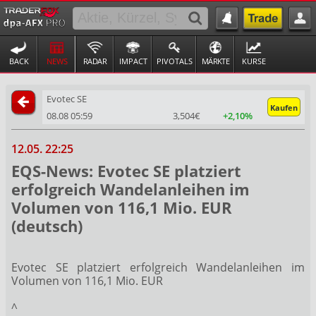
BACK
NEWS
RADAR
IMPACT
PIVOTALS
MÄRKTE
KURSE
Evotec SE
Kaufen
08.08 05:59
3,504€
+2,10%
12.05. 22:25
EQS-News: Evotec SE platziert
erfolgreich Wandelanleihen im
Volumen von 116,1 Mio. EUR
(deutsch)
Evotec SE platziert erfolgreich Wandelanleihen im
Volumen von 116,1 Mio. EUR
^