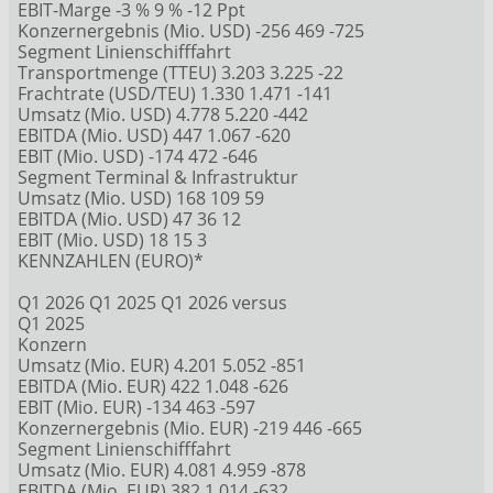
EBIT-Marge -3 % 9 % -12 Ppt
Konzernergebnis (Mio. USD) -256 469 -725
Segment Linienschifffahrt
Transportmenge (TTEU) 3.203 3.225 -22
Frachtrate (USD/TEU) 1.330 1.471 -141
Umsatz (Mio. USD) 4.778 5.220 -442
EBITDA (Mio. USD) 447 1.067 -620
EBIT (Mio. USD) -174 472 -646
Segment Terminal & Infrastruktur
Umsatz (Mio. USD) 168 109 59
EBITDA (Mio. USD) 47 36 12
EBIT (Mio. USD) 18 15 3
KENNZAHLEN (EURO)*
Q1 2026 Q1 2025 Q1 2026 versus
Q1 2025
Konzern
Umsatz (Mio. EUR) 4.201 5.052 -851
EBITDA (Mio. EUR) 422 1.048 -626
EBIT (Mio. EUR) -134 463 -597
Konzernergebnis (Mio. EUR) -219 446 -665
Segment Linienschifffahrt
Umsatz (Mio. EUR) 4.081 4.959 -878
EBITDA (Mio. EUR) 382 1.014 -632