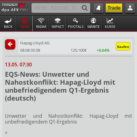
BACK
NEWS
RADAR
IMPACT
PIVOTALS
MÄRKTE
KURSE
Hapag-Lloyd AG
Kaufen
08.08 05:58
125,100€
+0,64%
13.05. 07:30
EQS-News: Unwetter und
Nahostkonflikt: Hapag-Lloyd mit
unbefriedigendem Q1-Ergebnis
(deutsch)
Unwetter und Nahostkonflikt: Hapag-Lloyd mit
unbefriedigendem Q1-Ergebnis
^