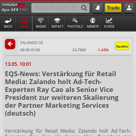
BACK
NEWS
RADAR
IMPACT
PIVOTALS
MÄRKTE
KURSE
ZALANDO SE
Kaufen
08.08 05:58
24,780€
-1,43%
13.05. 10:01
EQS-News: Verstärkung für Retail
Media: Zalando holt Ad-Tech-
Experten Ray Cao als Senior Vice
President zur weiteren Skalierung
der Partner Marketing Services
(deutsch)
Verstärkung für Retail Media: Zalando holt Ad-Tech-