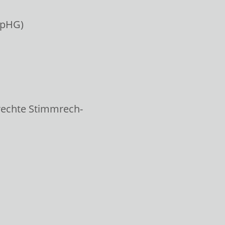
WpHG)
rechte Stimmrech-