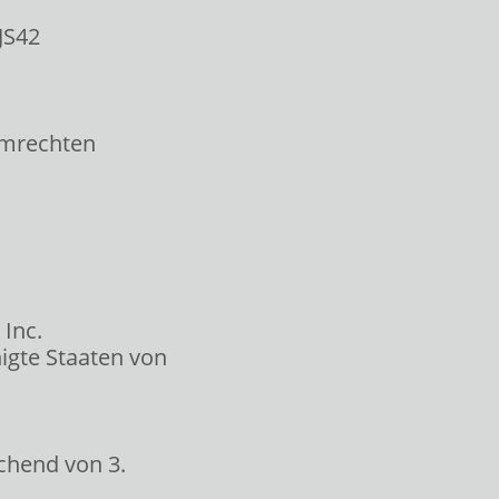
JS42
mmrechten
Inc.
nigte Staaten von
chend von 3.