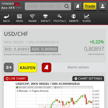
BACK
NEWS
RADAR
IMPACT
PIVOTALS
MÄRKTE
KURSE
USD/CHF
+0,22%
WKN: 965281 / ISIN: XC0009652816
0,80897
BID:
0,80893
ASK:
0,80900
vwd Indikation
Echtzeit-Preisindikation vom
06.08.2026
um
14:03
Uhr!
KAUFEN
Alarm setzen
LIVE CHART
CHART SETTINGS