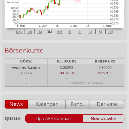
Day
1W
1M
3M
6M
1J
2J
3J
5J
10J
Börsenkurse
BÖRSE
GELDKURS
BRIEFKURS
vwd Indikation
0,80893
0,80900
0,80897
BID SIZE: 0
ASK SIZE: 0
-
-
-
-
Echtzeit-Preisindikation
News
Kalender
Fund.
Derivate
QUELLE
dpa-AFX Compact
Newscrawler