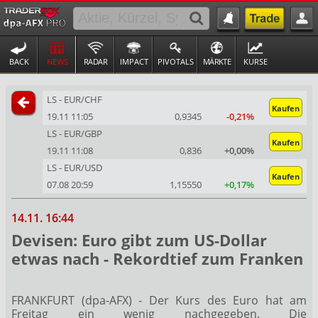
BACK
NEWS
RADAR
IMPACT
PIVOTALS
MÄRKTE
KURSE
LS - EUR/CHF
Kaufen
19.11 11:05
0,9345
-0,21%
LS - EUR/GBP
Kaufen
19.11 11:08
0,836
+0,00%
LS - EUR/USD
Kaufen
07.08 20:59
1,15550
+0,17%
14.11. 16:44
Devisen: Euro gibt zum US-Dollar
etwas nach - Rekordtief zum Franken
FRANKFURT (dpa-AFX) - Der Kurs des Euro
hat am
Freitag ein wenig nachgegeben. Die