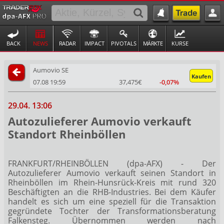
BACK
NEWS
RADAR
IMPACT
PIVOTALS
MÄRKTE
KURSE
Aumovio SE
Kaufen
07.08 19:59
37,475€
-0,07%
29.04. 13:06
Autozulieferer Aumovio verkauft
Standort Rheinböllen
FRANKFURT/RHEINBÖLLEN (dpa-AFX) - Der
Autozulieferer Aumovio
verkauft seinen Standort in
Rheinböllen im Rhein-Hunsrück-Kreis mit rund 320
Beschäftigten an die RHB-Industries. Bei dem Käufer
handelt es sich um eine speziell für die Transaktion
gegründete Tochter der Transformationsberatung
Falkensteg. Übernommen werden nach