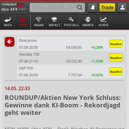
BACK
NEWS
RADAR
IMPACT
PIVOTALS
MÄRKTE
KURSE
Dow Jones
Kaufen
07.08 20:50
54.036,93
+0,28%
Nasdaq 100
Kaufen
07.08 21:16
29.722,30
+1,23%
S&P 500
Kaufen
07.08 20:50
7.757,64
+0,62%
14.05. 22:33
ROUNDUP/Aktien New York Schluss:
Gewinne dank KI-Boom - Rekordjagd
geht weiter