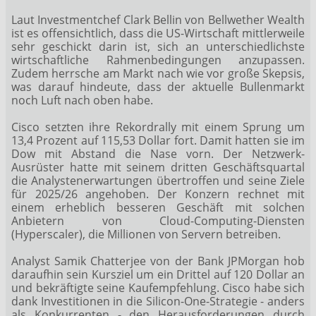
Laut Investmentchef Clark Bellin von Bellwether Wealth
ist es offensichtlich, dass die US-Wirtschaft mittlerweile
sehr geschickt darin ist, sich an unterschiedlichste
wirtschaftliche Rahmenbedingungen anzupassen.
Zudem herrsche am Markt nach wie vor große Skepsis,
was darauf hindeute, dass der aktuelle Bullenmarkt
noch Luft nach oben habe.
Cisco setzten ihre Rekordrally mit einem Sprung um
13,4 Prozent auf 115,53 Dollar fort. Damit hatten sie im
Dow mit Abstand die Nase vorn. Der Netzwerk-
Ausrüster hatte mit seinem dritten Geschäftsquartal
die Analystenerwartungen übertroffen und seine Ziele
für 2025/26 angehoben. Der Konzern rechnet mit
einem erheblich besseren Geschäft mit solchen
Anbietern von Cloud-Computing-Diensten
(Hyperscaler), die Millionen von Servern betreiben.
Analyst Samik Chatterjee von der Bank JPMorgan hob
daraufhin sein Kursziel um ein Drittel auf 120 Dollar an
und bekräftigte seine Kaufempfehlung. Cisco habe sich
dank Investitionen in die Silicon-One-Strategie - anders
als Konkurrenten - den Herausforderungen durch