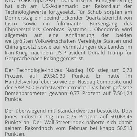
NEW YORK (dpa-AFX) - Dank frischer KI-Begeisterung
hat sich am US-Aktienmarkt der Rekordlauf der
Technologiewerte fortgesetzt. Für Schub sorgten am
Donnerstag ein beeindruckender Quartalsbericht von
Cisco
sowie ein fulminanter Börsengang des
Chipherstellers Cerebras Systems
. Obendrein wird
allgemein auf eine Annäherung der beiden
weltgrößten Volkswirtschaften Vereinigte Staaten und
China gesetzt sowie auf Vermittlungen des Landes im
Iran-Krieg, nachdem US-Präsident Donald Trump für
Gespräche nach Peking gereist ist.
Der Technologie-Indizes Nasdaq 100
stieg um 0,73
Prozent auf 29.580,30 Punkte. Er hatte im
Handelsverlauf ebenso wie der Nasdaq Composite
und
der S&P 500
Höchstwerte erreicht. Das breit gefasste
Börsenbarometer gewann 0,77 Prozent auf 7.501,24
Punkte.
Der überwiegend mit Standardwerten bestückte Dow
Jones Industrial
zog um 0,75 Prozent auf 50.063,46
Punkte an. Der Wall-Street-Index näherte sich damit
seinem Rekordhoch vom Februar bei knapp 50.513
Punkten.