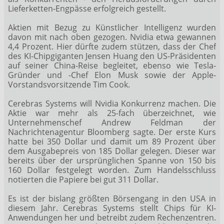
Lieferketten-Engpässe erfolgreich gestellt.
Aktien mit Bezug zu Künstlicher Intelligenz wurden
davon mit nach oben gezogen. Nvidia
etwa gewannen
4,4 Prozent. Hier dürfte zudem stützen, dass der Chef
des KI-Chipgiganten Jensen Huang den US-Präsidenten
auf seiner China-Reise begleitet, ebenso wie Tesla-
Gründer
und -Chef Elon Musk sowie der Apple-
Vorstandsvorsitzende
Tim Cook.
Cerebras Systems will Nvidia Konkurrenz machen. Die
Aktie war mehr als 25-fach überzeichnet, wie
Unternehmenschef Andrew Feldman der
Nachrichtenagentur Bloomberg sagte. Der erste Kurs
hatte bei 350 Dollar und damit um 89 Prozent über
dem Ausgabepreis von 185 Dollar gelegen. Dieser war
bereits über der ursprünglichen Spanne von 150 bis
160 Dollar festgelegt worden. Zum Handelsschluss
notierten die Papiere bei gut 311 Dollar.
Es ist der bislang größten Börsengang in den USA in
diesem Jahr. Cerebras Systems stellt Chips für KI-
Anwendungen her und betreibt zudem Rechenzentren.