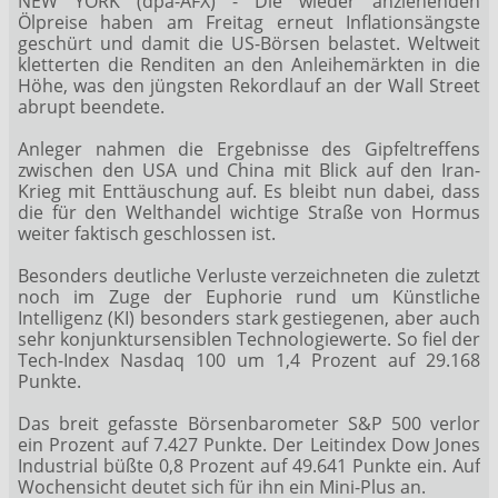
NEW YORK (dpa-AFX) - Die wieder anziehenden
Ölpreise haben am Freitag erneut Inflationsängste
geschürt und damit die US-Börsen belastet. Weltweit
kletterten die Renditen an den Anleihemärkten in die
Höhe, was den jüngsten Rekordlauf an der Wall Street
abrupt beendete.
Anleger nahmen die Ergebnisse des Gipfeltreffens
zwischen den USA und China mit Blick auf den Iran-
Krieg mit Enttäuschung auf. Es bleibt nun dabei, dass
die für den Welthandel wichtige Straße von Hormus
weiter faktisch geschlossen ist.
Besonders deutliche Verluste verzeichneten die zuletzt
noch im Zuge der Euphorie rund um Künstliche
Intelligenz (KI) besonders stark gestiegenen, aber auch
sehr konjunktursensiblen Technologiewerte. So fiel der
Tech-Index Nasdaq 100
um 1,4 Prozent auf 29.168
Punkte.
Das breit gefasste Börsenbarometer S&P 500
verlor
ein Prozent auf 7.427 Punkte. Der Leitindex Dow Jones
Industrial
büßte 0,8 Prozent auf 49.641 Punkte ein. Auf
Wochensicht deutet sich für ihn ein Mini-Plus an.