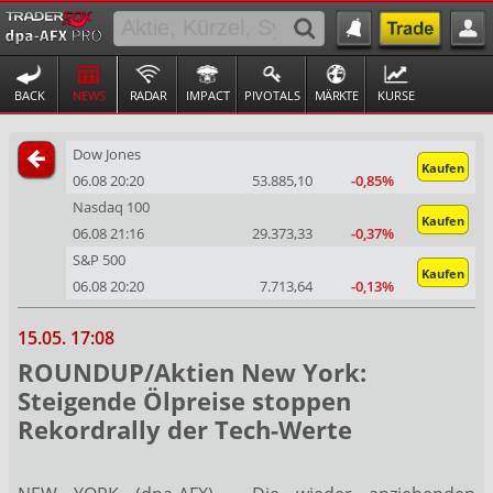
BACK
NEWS
RADAR
IMPACT
PIVOTALS
MÄRKTE
KURSE
Dow Jones
Kaufen
06.08 20:20
53.885,10
-0,85%
Nasdaq 100
Kaufen
06.08 21:16
29.373,33
-0,37%
S&P 500
Kaufen
06.08 20:20
7.713,64
-0,13%
15.05. 17:08
ROUNDUP/Aktien New York:
Steigende Ölpreise stoppen
Rekordrally der Tech-Werte