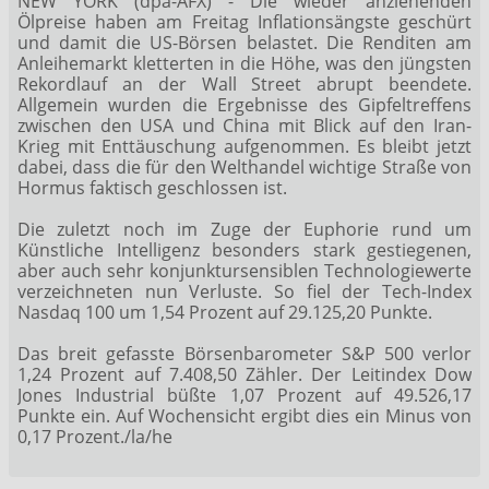
NEW YORK (dpa-AFX) - Die wieder anziehenden
Ölpreise haben am Freitag Inflationsängste geschürt
und damit die US-Börsen belastet. Die Renditen am
Anleihemarkt kletterten in die Höhe, was den jüngsten
Rekordlauf an der Wall Street abrupt beendete.
Allgemein wurden die Ergebnisse des Gipfeltreffens
zwischen den USA und China mit Blick auf den Iran-
Krieg mit Enttäuschung aufgenommen. Es bleibt jetzt
dabei, dass die für den Welthandel wichtige Straße von
Hormus faktisch geschlossen ist.
Die zuletzt noch im Zuge der Euphorie rund um
Künstliche Intelligenz besonders stark gestiegenen,
aber auch sehr konjunktursensiblen Technologiewerte
verzeichneten nun Verluste. So fiel der Tech-Index
Nasdaq 100
um 1,54 Prozent auf 29.125,20 Punkte.
Das breit gefasste Börsenbarometer S&P 500
verlor
1,24 Prozent auf 7.408,50 Zähler. Der Leitindex Dow
Jones Industrial
büßte 1,07 Prozent auf 49.526,17
Punkte ein. Auf Wochensicht ergibt dies ein Minus von
0,17 Prozent./la/he