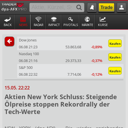
BACK
NEWS
RADAR
IMPACT
PIVOTALS
MÄRKTE
KURSE
Dow Jones
Kaufen
06.08 21:23
53.863,68
-0,89%
Nasdaq 100
Kaufen
06.08 21:16
29.373,33
-0,37%
S&P 500
Kaufen
06.08 22:32
7.714,06
-0,12%
15.05. 22:22
Aktien New York Schluss: Steigende
Ölpreise stoppen Rekordrally der
Tech-Werte