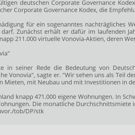
igen deutschen Corporate Governance Kodex gese
cher Corporate Governance Kodex, die Empfehlu
ädigung für ein sogenanntes nachträgliches Wet
 darf. Zunächst erhält er dafür im laufenden Ja
p 211.000 virtuelle Vonovia-Aktien, deren Wert
via"
te in seiner Rede die Bedeutung von Deuts
iche Vonovia", sagte er. "Wir sehen uns als Tei
Mieten, mit Neubau und mit Investitionen in de
chland knapp 471.000 eigene Wohnungen. In Schw
hnungen. Die monatliche Durchschnittsmiete in
uvor./tob/DP/stk