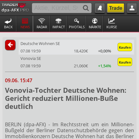
BACK
NEWS
RADAR
IMPACT
PIVOTALS
MÄRKTE
KURSE
Deutsche Wohnen SE
Kaufen
07.08 19:59
18,420€
+0,00%
Vonovia SE
Kaufen
07.08 19:59
21,060€
+1,54%
09.06. 15:47
Vonovia-Tochter Deutsche Wohnen:
Gericht reduziert Millionen-Buße
deutlich
BERLIN (dpa-AFX) - Im Rechtsstreit um ein Millionen-
Bußgeld der Berliner Datenschutzbehörde gegen den
Immobilienkonzern Deutsche Wohnen
hat das Berliner